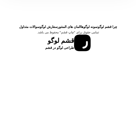
سوالات متداول
محصولات
چرا قشم لوگو
نمونه لوگوها
المان های المنتور
سفارش لوگو
سوالات متداول
تمامی حقوق برای "چاپ قشم" محفوظ می باشد.
مقالات
ویدیو ها
قشم لوگو
طراحی لوگو در قشم
خدمات