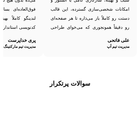
سبک و بهینه، سازگاری کامل با المنتور و
می‌ده بدون هیچ در
امکانات شخصی‌سازی گسترده، این قالب
فوق‌العاده‌ای بسا
دستت رو کاملاً باز می‌ذاره تا هر صفحه‌ای
لندینگو کاملاً ب
رو دقیقاً همونجوری که می‌خوای طراحی
کدنویسی استاندارد
کنی. سرعت لود بالا، سئوی قوی و رابط
و کاربرپسند باشه. 
علی فاتحی
پری خداپرست
کاربری ساده از ویژگی‌های مثبتشه که
مدیریت تیم آپ
مدیریت تیم مارکتینگ ب
تجربه ساخت لندینگ پیج رو لذت‌بخش
می‌کنه! 🚀
سوالات پرتکرار