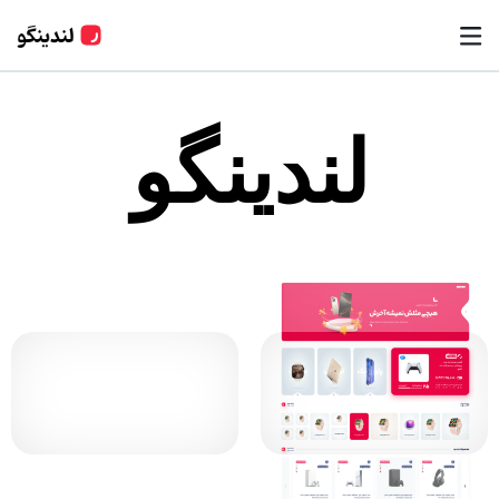
لندینگو