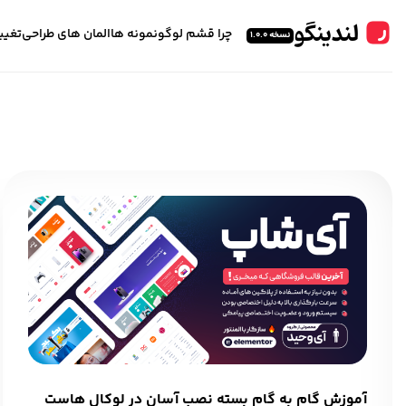
چرا قشم لوگو
نمونه ها
المان های طراحی
تغیی
نسخه 1.0.0
آموزش گام به گام بسته نصب آسان در لوکال هاست