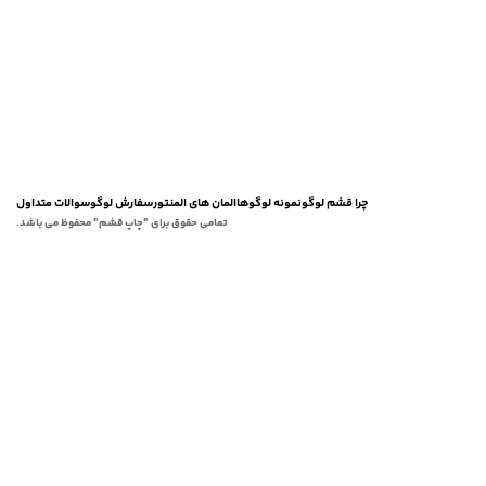
چرا قشم لوگو
نمونه لوگوها
المان های المنتور
سفارش لوگو
سوالات متداول
تمامی حقوق برای "چاپ قشم" محفوظ می باشد.